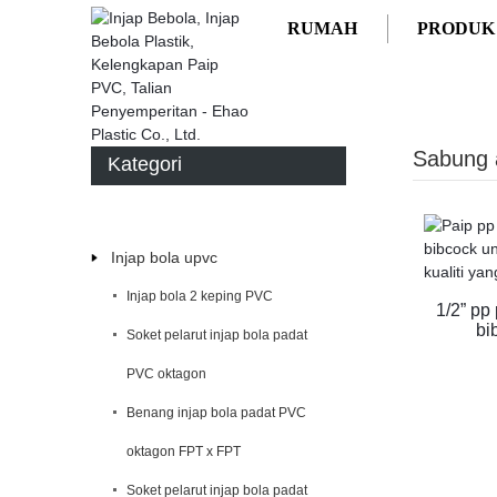
RUMAH
PRODUK
RUMAH
PRODUK
BIBCOCK DAN KETIK
S
Sabung
Kategori
Injap bola upvc
Injap bola 2 keping PVC
1/2” pp
bi
Soket pelarut injap bola padat
PVC oktagon
Benang injap bola padat PVC
oktagon FPT x FPT
Soket pelarut injap bola padat