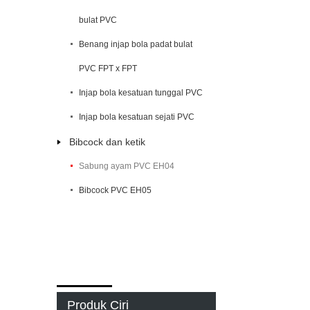
bulat PVC
Benang injap bola padat bulat
PVC FPT x FPT
Injap bola kesatuan tunggal PVC
Injap bola kesatuan sejati PVC
Bibcock dan ketik
Sabung ayam PVC EH04
Bibcock PVC EH05
Produk Ciri