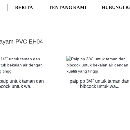
BERITA
TENTANG KAMI
HUBUNGI K
ABUNG AYAM PVC EH04
 ayam PVC EH04
 paip untuk taman dan
paip pp 3/4” untuk taman dan
bcock untuk wa...
bibcock untuk wa...