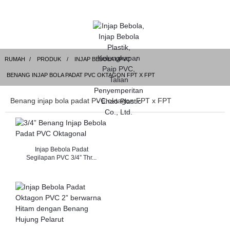
RUMAH
PRODUK
INJAP BEBOLA UPVC
BENANG INJAP BOLA PADAT PVC OKTAGON FPT X FPT
Benang injap bola padat PVC oktagon FPT x FPT
Injap Bebola Padat
Segilapan PVC 3/4” Thr...