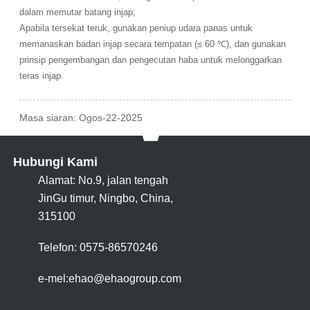
dalam memutar batang injap;
Apabila tersekat teruk, gunakan peniup udara panas untuk
memanaskan badan injap secara tempatan (≤ 60 ℃), dan gunakan
prinsip pengembangan dan pengecutan haba untuk melonggarkan
teras injap.
Masa siaran: Ogos-22-2025
Hubungi Kami
Alamat: No.9, jalan tengah
JinGu timur, Ningbo, China,
315100
Telefon: 0575-86570246
e-mel:
ehao@ehaogroup.com